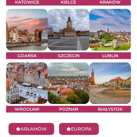
KATOWICE
KIELCE
KRAKÓW
GDAŃSK
SZCZECIN
LUBLIN
WROCŁAW
POZNAŃ
BIAŁYSTOK
ARŁAMÓW
EUROPA