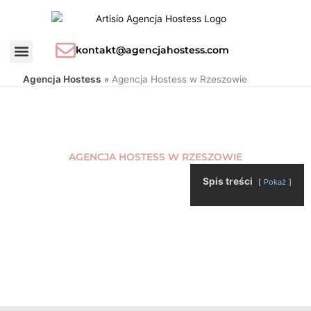
Przejdź
do
treści
kontakt@agencjahostess.com
Agencja Hostess
»
Agencja Hostess w Rzeszowie
AGENCJA HOSTESS W RZESZOWIE
Spis treści
Pokaż