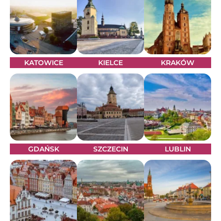
KATOWICE
KIELCE
KRAKÓW
GDAŃSK
SZCZECIN
LUBLIN