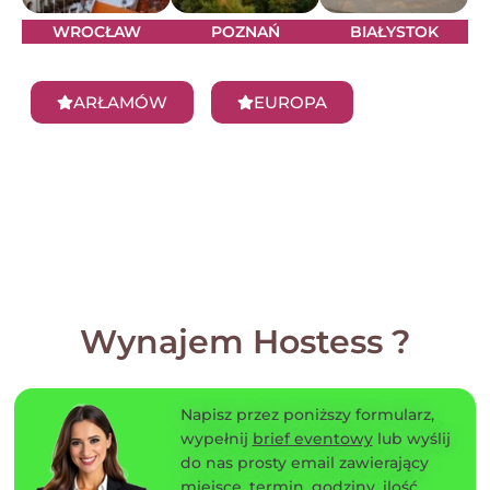
WROCŁAW
POZNAŃ
BIAŁYSTOK
ARŁAMÓW
EUROPA
Wynajem Hostess ?
Napisz przez poniższy formularz,
wypełnij
brief eventowy
lub wyślij
do nas prosty email zawierający
miejsce, termin, godziny, ilość