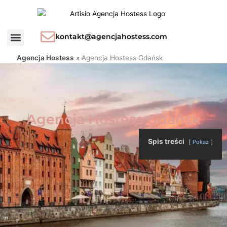
Przejdź
do
treści
kontakt@agencjahostess.com
Agencja Hostess
»
Agencja Hostess Gdańsk
Agencja Hostess Gdańsk
Spis treści
Pokaż