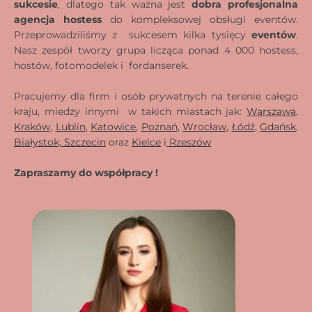
sukcesie
, dlatego tak ważna jest
dobra profesjonalna
agencja hostess
do kompleksowej obsługi eventów.
Przeprowadziliśmy z sukcesem kilka tysięcy
eventów
.
Nasz zespół tworzy grupa licząca ponad 4 000 hostess,
hostów, fotomodelek i fordanserek.
Pracujemy dla firm i osób prywatnych na terenie całego
kraju, miedzy innymi w takich miastach jak:
Warszawa
,
Kraków
,
Lublin
,
Katowice
,
Poznań
,
Wrocław
,
Łódź
,
Gdańsk
,
Białystok,
Szczecin
oraz
Kielce
i
Rzeszów
Zapraszamy do współpracy !