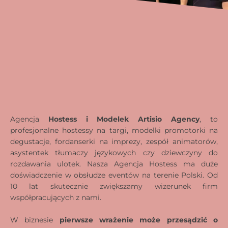
Hostessy i Hości na akcje promocyjne,
degustacje, eventy, kongresy i
konferencje
Obsługa eventów, konferencji i bankietów,
Zobacz ofertę
Agencja
Hostess i Modelek Artisio Agency
, to
profesjonalne hostessy na targi, modelki promotorki na
degustacje, fordanserki na imprezy, zespół animatorów,
asystentek tłumaczy językowych czy dziewczyny do
rozdawania ulotek. Nasza Agencja Hostess ma duże
doświadczenie w obsłudze eventów na terenie Polski. Od
10 lat skutecznie zwiększamy wizerunek firm
współpracujących z nami.
W biznesie
pierwsze wrażenie może przesądzić o