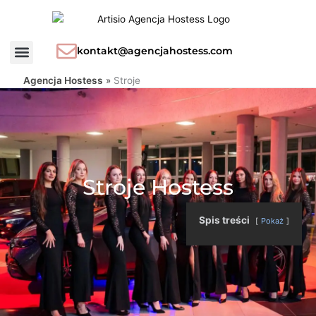
Przejdź
do
treści
kontakt@agencjahostess.com
Agencja Hostess
»
Stroje
Stroje Hostess
Spis treści
Pokaż