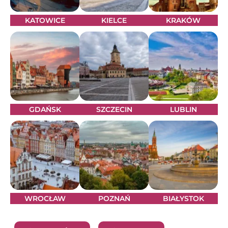
KATOWICE
KIELCE
KRAKÓW
GDAŃSK
SZCZECIN
LUBLIN
WROCŁAW
POZNAŃ
BIAŁYSTOK