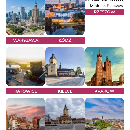
RZESZÓW
WARSZAWA
ŁÓDŹ
KATOWICE
KIELCE
KRAKÓW