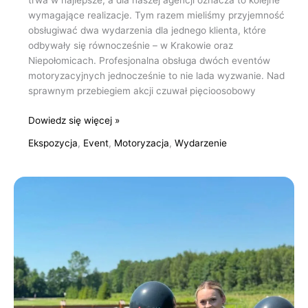
trwa w najlepsze, a dla naszej agencji oznacza to kolejne
wymagające realizacje. Tym razem mieliśmy przyjemność
obsługiwać dwa wydarzenia dla jednego klienta, które
odbywały się równocześnie – w Krakowie oraz
Niepołomicach. Profesjonalna obsługa dwóch eventów
motoryzacyjnych jednocześnie to nie lada wyzwanie. Nad
sprawnym przebiegiem akcji czuwał pięcioosobowy
Dowiedz się więcej »
Ekspozycja
,
Event
,
Motoryzacja
,
Wydarzenie
Hostessy
na
pikniku
firmowym
w
Folwarku
Cyziówka
–
Obsługa