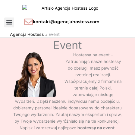
Przejdź
H
do
o
treści
s
kontakt@agencjahostess.com
t
Agencja Hostess
»
Event
e
Event
s
s
Hostessa na event –
y
Zatrudniając nasze hostessy
do obsługi, masz pewność
rzetelnej realizacji.
Współpracujemy z firmami na
terenie całej Polski,
zapewniając obsługę
wydarzeń. Dzięki naszemu indywidualnemu podejściu,
dobieramy personel idealnie dopasowany do charakteru
Twojego wydarzenia. Zaufaj naszym ekspertom i spraw,
by Twoje wydarzenie wyróżniało się na tle konkurencji.
Napisz i zarezerwuj najlepsze
hostessy na event
.