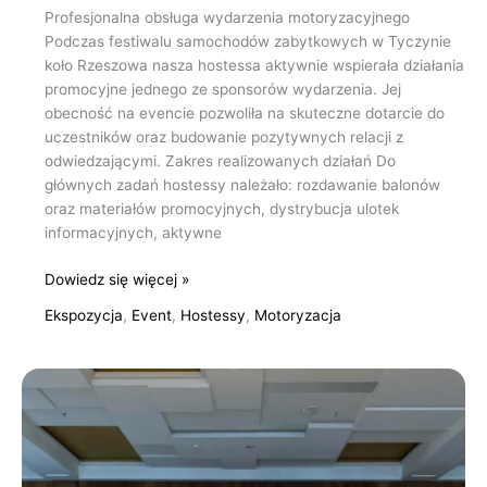
Profesjonalna obsługa wydarzenia motoryzacyjnego
Podczas festiwalu samochodów zabytkowych w Tyczynie
koło Rzeszowa nasza hostessa aktywnie wspierała działania
promocyjne jednego ze sponsorów wydarzenia. Jej
obecność na evencie pozwoliła na skuteczne dotarcie do
uczestników oraz budowanie pozytywnych relacji z
odwiedzającymi. Zakres realizowanych działań Do
głównych zadań hostessy należało: rozdawanie balonów
oraz materiałów promocyjnych, dystrybucja ulotek
informacyjnych, aktywne
Dowiedz się więcej »
Ekspozycja
,
Event
,
Hostessy
,
Motoryzacja
Hostessy
na
konferencje
i
gale