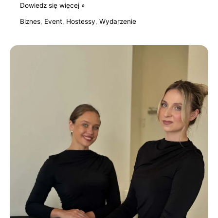
Dowiedz się więcej »
Biznes
,
Event
,
Hostessy
,
Wydarzenie
Hostessy
na
otwarciu
centrum
dystrybucyjnego
w
Sokołowie
Małopolskim