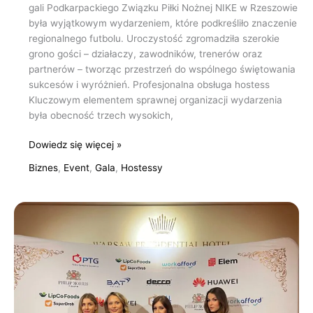
gali Podkarpackiego Związku Piłki Nożnej NIKE w Rzeszowie
była wyjątkowym wydarzeniem, które podkreśliło znaczenie
regionalnego futbolu. Uroczystość zgromadziła szerokie
grono gości – działaczy, zawodników, trenerów oraz
partnerów – tworząc przestrzeń do wspólnego świętowania
sukcesów i wyróżnień. Profesjonalna obsługa hostess
Kluczowym elementem sprawnej organizacji wydarzenia
była obecność trzech wysokich,
Dowiedz się więcej »
Biznes
,
Event
,
Gala
,
Hostessy
Profesjonalna
obsługa
jubileuszowego
balu
Polskiego
Towarzystwa
Gospodarczego