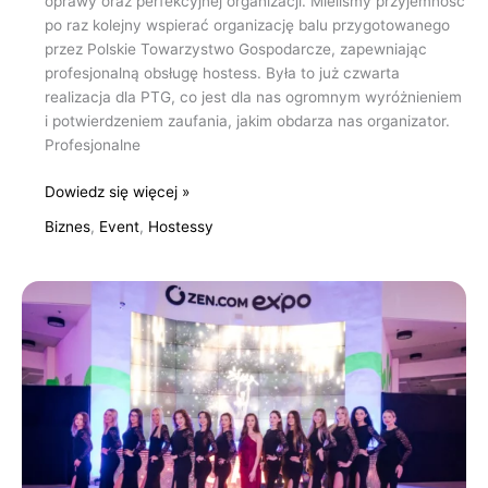
oprawy oraz perfekcyjnej organizacji. Mieliśmy przyjemność
po raz kolejny wspierać organizację balu przygotowanego
przez Polskie Towarzystwo Gospodarcze, zapewniając
profesjonalną obsługę hostess. Była to już czwarta
realizacja dla PTG, co jest dla nas ogromnym wyróżnieniem
i potwierdzeniem zaufania, jakim obdarza nas organizator.
Profesjonalne
Dowiedz się więcej »
Biznes
,
Event
,
Hostessy
XVIII
Jubileuszowa
Gala
Podkarpackiego
Klubu
Biznesu