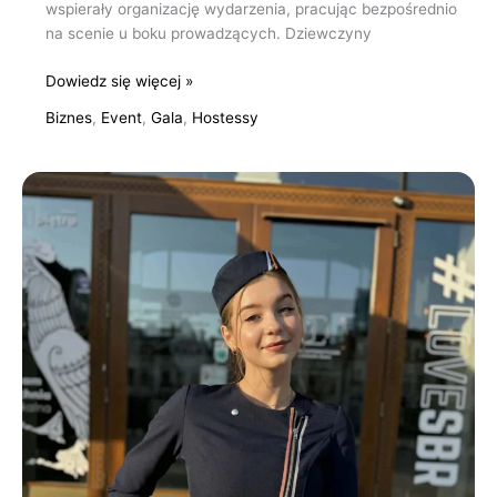
wspierały organizację wydarzenia, pracując bezpośrednio
na scenie u boku prowadzących. Dziewczyny
Dowiedz się więcej »
Biznes
,
Event
,
Gala
,
Hostessy
Obsługa
gali
dla
lotniska
Jasionka–
Rzeszów