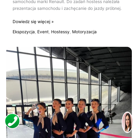
samochodu marki Renault. Do zadań hostess należała
prezentacja samochodu i zachęcanie do jazdy próbnej.
Dowiedz się więcej »
Ekspozycja
,
Event
,
Hostessy
,
Motoryzacja
Obsługa
Wydarzenia
dla
Górnośląskiego
Towarzystwa
Lotniczego
w
Katowicach