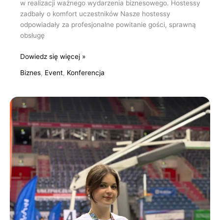
w realizacji ważnego wydarzenia biznesowego. Hostessy
zadbały o komfort uczestników Nasze hostessy
odpowiadały za profesjonalne powitanie gości, sprawną
obsługę
Dowiedz się więcej »
Biznes
,
Event
,
Konferencja
Hostessy
Kraków
i
Niepołomice
–
profesjonalna
obsługa
dwóch
eventów
motoryzacyjnych