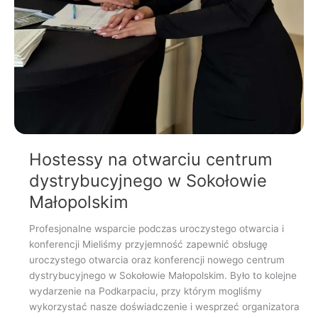
Hostessy na otwarciu centrum
dystrybucyjnego w Sokołowie
Małopolskim
Profesjonalne wsparcie podczas uroczystego otwarcia i
konferencji Mieliśmy przyjemność zapewnić obsługę
uroczystego otwarcia oraz konferencji nowego centrum
dystrybucyjnego w Sokołowie Małopolskim. Było to kolejne
wydarzenie na Podkarpaciu, przy którym mogliśmy
wykorzystać nasze doświadczenie i wesprzeć organizatora