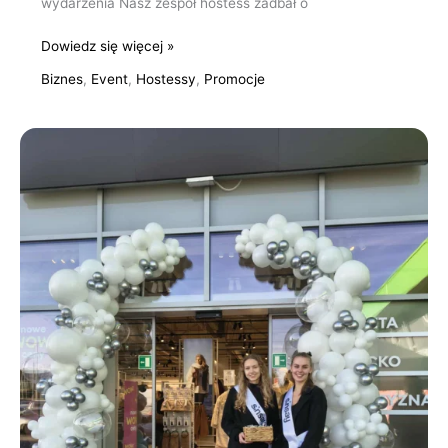
wydarzenia Nasz zespół hostess zadbał o
Dowiedz się więcej »
Biznes
,
Event
,
Hostessy
,
Promocje
Otwarcia
salonów
SINSAY
Bydgoszcz,
Chorzów,
Radom,
Trzebiatów,
Kielce