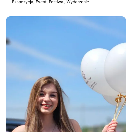
Ekspozycja
,
Event
,
Festiwal
,
Wydarzenie
Hostessa
na
festiwalu
samochodów
zabytkowych
w
Tyczynie