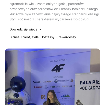
zgromadziło wielu znamienitych gości, partnerów
biznesowych oraz przedstawicieli branży lotniczej, dlatego
kluczowe było zapewnienie najwyższego standardu obsługi.
Styl i spójność z charakterem wydarzenia Do obsługi
Dowiedz się więcej »
Biznes
,
Event
,
Gala
,
Hostessy
,
Stewardessy
Obsługa
XXI
Gali
Podkarpackiego
Związku
Piłki
Nożnej
NIKE
w
Rzeszowie