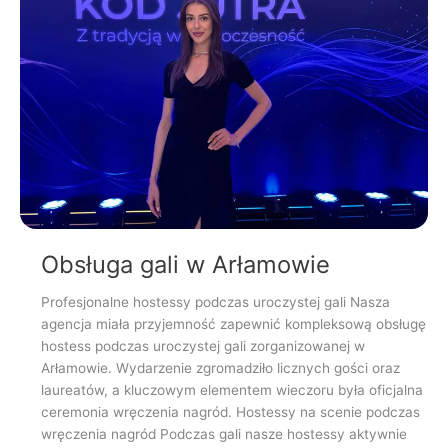
Obsługa gali w Arłamowie
Profesjonalne hostessy podczas uroczystej gali Nasza
agencja miała przyjemność zapewnić kompleksową obsługę
hostess podczas uroczystej gali zorganizowanej w
Arłamowie. Wydarzenie zgromadziło licznych gości oraz
laureatów, a kluczowym elementem wieczoru była oficjalna
ceremonia wręczenia nagród. Hostessy na scenie podczas
wręczenia nagród Podczas gali nasze hostessy aktywnie