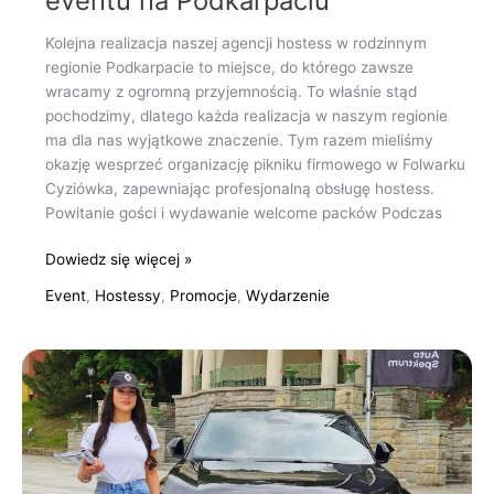
eventu na Podkarpaciu
Kolejna realizacja naszej agencji hostess w rodzinnym
regionie Podkarpacie to miejsce, do którego zawsze
wracamy z ogromną przyjemnością. To właśnie stąd
pochodzimy, dlatego każda realizacja w naszym regionie
ma dla nas wyjątkowe znaczenie. Tym razem mieliśmy
okazję wesprzeć organizację pikniku firmowego w Folwarku
Cyziówka, zapewniając profesjonalną obsługę hostess.
Powitanie gości i wydawanie welcome packów Podczas
Dowiedz się więcej »
Event
,
Hostessy
,
Promocje
,
Wydarzenie
Hostessy
na
festiwalu
sportowym
w
Krynicy-