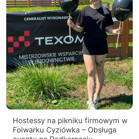
eventu
na
Podkarpaciu
Hostessy na pikniku firmowym w
Folwarku Cyziówka – Obsługa