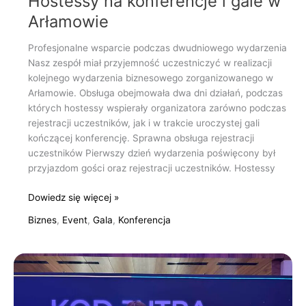
Hostessy na konferencje i gale w
Arłamowie
Profesjonalne wsparcie podczas dwudniowego wydarzenia
Nasz zespół miał przyjemność uczestniczyć w realizacji
kolejnego wydarzenia biznesowego zorganizowanego w
Arłamowie. Obsługa obejmowała dwa dni działań, podczas
których hostessy wspierały organizatora zarówno podczas
rejestracji uczestników, jak i w trakcie uroczystej gali
kończącej konferencję. Sprawna obsługa rejestracji
uczestników Pierwszy dzień wydarzenia poświęcony był
przyjazdom gości oraz rejestracji uczestników. Hostessy
Dowiedz się więcej »
Biznes
,
Event
,
Gala
,
Konferencja
Obsługa
gali
w
Arłamowie