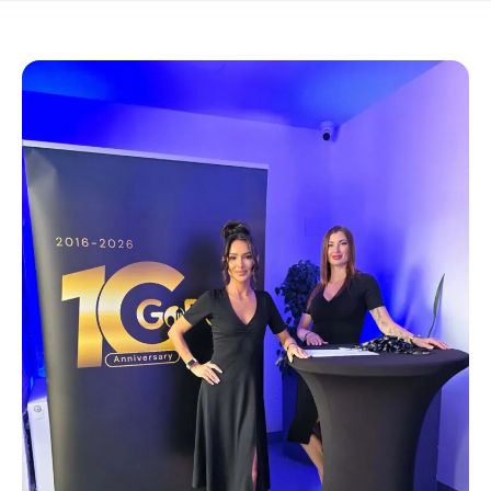
Obsługa
jubileuszu
firmy
w
Krakowie
przez
Hostessy