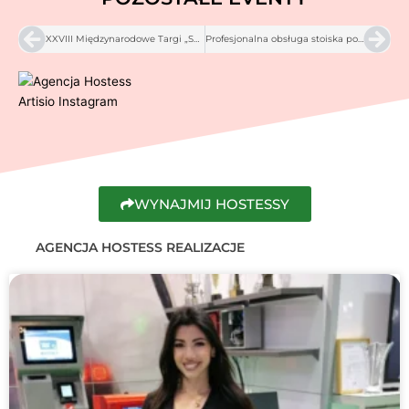
Prev
Nex
XXVIII Międzynarodowe Targi „Specjał” – Biznes, Żywność, Medycyna, Auto Flota Zen Com Expo, Jasionka – 2025
Profesjonalna obsługa stoiska podczas Targów Warsaw Build Home 2025
WYNAJMIJ HOSTESSY
AGENCJA HOSTESS REALIZACJE