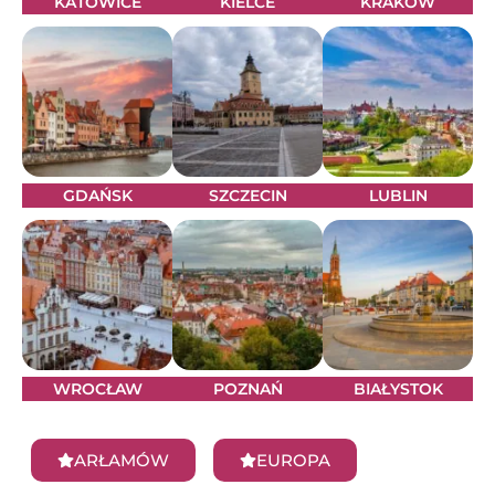
KATOWICE
KIELCE
KRAKÓW
GDAŃSK
SZCZECIN
LUBLIN
WROCŁAW
POZNAŃ
BIAŁYSTOK
ARŁAMÓW
EUROPA