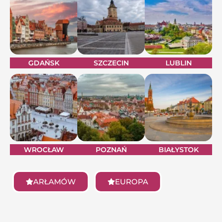
GDAŃSK
SZCZECIN
LUBLIN
WROCŁAW
POZNAŃ
BIAŁYSTOK
ARŁAMÓW
EUROPA