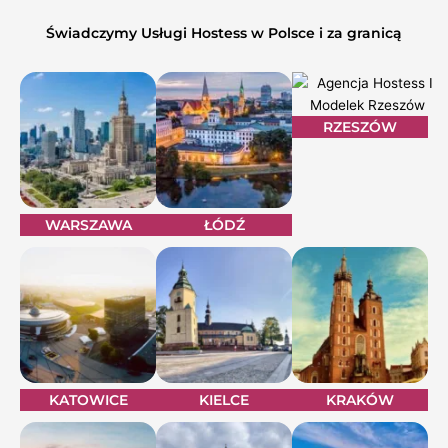
Świadczymy Usługi Hostess w Polsce i za granicą
RZESZÓW
WARSZAWA
ŁÓDŹ
KATOWICE
KIELCE
KRAKÓW