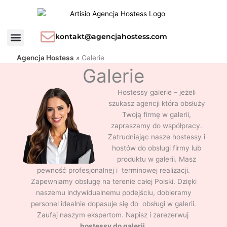
Przejdź
Szukaj
H
do
dla:
o
treści
s
kontakt@agencjahostess.com
t
Agencja Hostess
»
Galerie
e
Galerie
s
s
Hostessy galerie – jeżeli
y
szukasz agencji która obsłuży
Twoją firmę w galerii,
zapraszamy do współpracy.
Zatrudniając nasze hostessy i
hostów do obsługi firmy lub
produktu w galerii. Masz
pewność profesjonalnej i terminowej realizacji.
Zapewniamy obsługę na terenie całej Polski. Dzięki
naszemu indywidualnemu podejściu, dobieramy
personel idealnie dopasuje się do obsługi w galerii.
Zaufaj naszym ekspertom. Napisz i zarezerwuj
hostessy do galerii
.