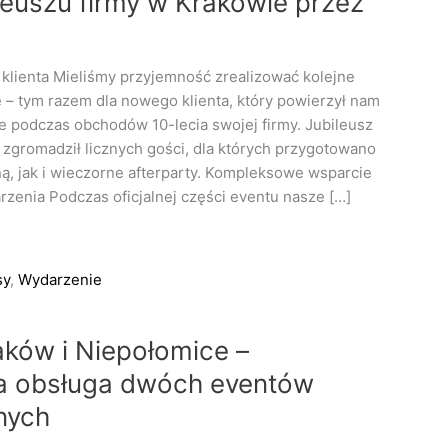
leuszu firmy w Krakowie przez
 klienta Mieliśmy przyjemność zrealizować kolejne
– tym razem dla nowego klienta, który powierzył nam
 podczas obchodów 10-lecia swojej firmy. Jubileusz
i zgromadził licznych gości, dla których przygotowano
ną, jak i wieczorne afterparty. Kompleksowe wsparcie
zenia Podczas oficjalnej części eventu nasze […]
sy
,
Wydarzenie
ków i Niepołomice –
na obsługa dwóch eventów
nych