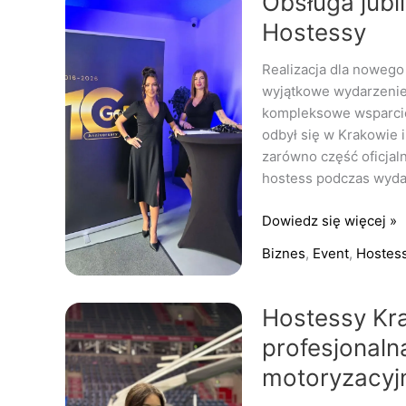
Obsługa jubi
jubileuszu
Hostessy
firmy
w
Realizacja dla nowego
Krakowie
wyjątkowe wydarzenie 
przez
kompleksowe wsparcie
Hostessy
odbył się w Krakowie 
zarówno część oficjal
hostess podczas wydar
Dowiedz się więcej »
Biznes
,
Event
,
Hostes
Hostessy
Hostessy Kra
Kraków
profesjonal
i
motoryzacyj
Niepołomice
–