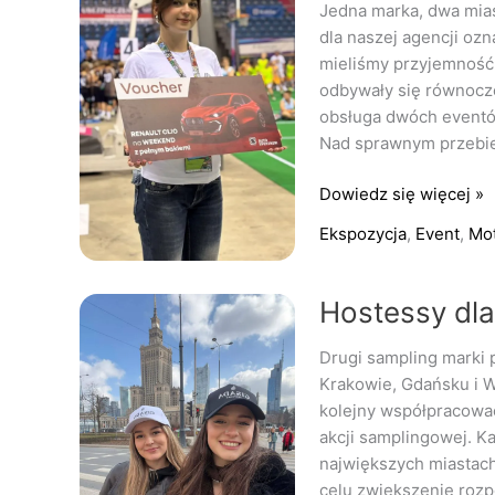
Jedna marka, dwa mias
profesjonalna
dla naszej agencji oz
obsługa
mieliśmy przyjemność 
dwóch
odbywały się równocze
eventów
obsługa dwóch eventó
motoryzacyjnych
Nad sprawnym przebie
Dowiedz się więcej »
Ekspozycja
,
Event
,
Mot
Hostessy
Hostessy dl
dla
Drugi sampling marki
marki
Krakowie, Gdańsku i W
premium
kolejny współpracować
akcji samplingowej. 
największych miastach
celu zwiększenie roz