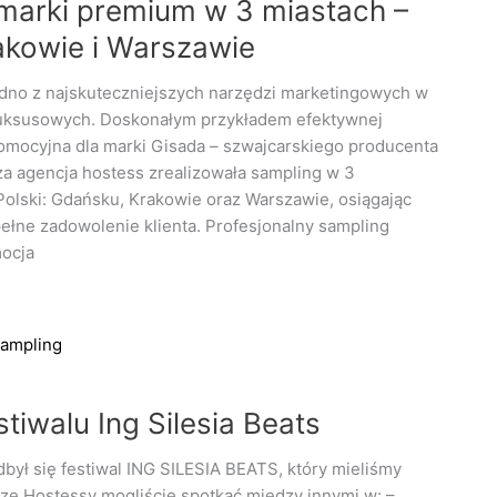
marki premium w 3 miastach –
akowie i Warszawie
edno z najskuteczniejszych narzędzi marketingowych w
 luksusowych. Doskonałym przykładem efektywnej
romocyjna dla marki Gisada – szwajcarskiego producenta
a agencja hostess zrealizowała sampling w 3
olski: Gdańsku, Krakowie oraz Warszawie, osiągając
pełne zadowolenie klienta. Profesjonalny sampling
ocja
ampling
tiwalu Ing Silesia Beats
był się festiwal ING SILESIA BEATS, który mieliśmy
ze Hostessy mogliście spotkać między innymi w: –