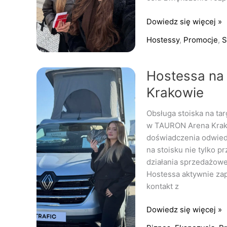
Dowiedz się więcej »
Hostessy
,
Promocje
,
S
Hostessa
Hostessa na
na
Krakowie
targi
Camper
Obsługa stoiska na t
Caravan
w TAURON Arena Krak
w
doświadczenia odwied
Krakowie
na stoisku nie tylko p
działania sprzedażow
Hostessa aktywnie zap
kontakt z
Dowiedz się więcej »