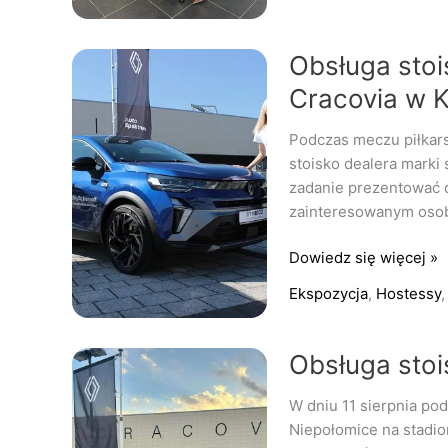
Obsługa
Obsługa sto
stoiska
Cracovia w 
podczas
meczu
Podczas meczu piłkars
Puszcza
stoisko dealera marki
vs
zadanie prezentować 
Cracovia
zainteresowanym osob
w
Krakowie
Dowiedz się więcej »
Ekspozycja
,
Hostessy
Obsługa
Obsługa sto
stoiska
W dniu 11 sierpnia po
Auto
Niepołomice na stadio
Spektrum