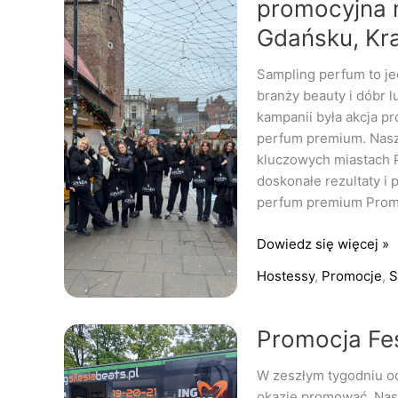
promocyjna 
Gisada
Gdańsku, Kr
–
skuteczna
Sampling perfum to j
akcja
branży beauty i dóbr
promocyjna
kampanii była akcja p
marki
perfum premium. Nasz
premium
kluczowych miastach P
w
doskonałe rezultaty i 
3
perfum premium Prom
miastach
–
Dowiedz się więcej »
Gdańsku,
Krakowie
Hostessy
,
Promocje
,
S
i
Warszawie
Promocja
Promocja Fes
Festiwalu
W zeszłym tygodniu od
Ing
okazję promować. Nas
Silesia