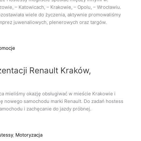
owie, – Katowicach, – Krakowie, – Opolu, – Wrocławiu.
zostawiała wiele do życzenia, aktywnie promowaliśmy
mprez juwenaliowych, plenerowych oraz targów.
omocje
entacji Renault Kraków,
a mieliśmy okazję obsługiwać w mieście Krakowie i
ję nowego samochodu marki Renault. Do zadań hostess
samochodu i zachęcanie do jazdy próbnej.
stessy
,
Motoryzacja