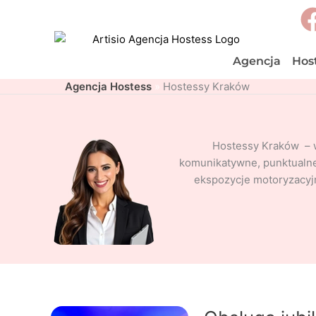
Przejdź
do
treści
Agencja
Hos
Agencja Hostess
»
Hostessy Kraków
Hostessy Kraków – w
komunikatywne, punktualne
ekspozycje motoryzacyj
Obsługa