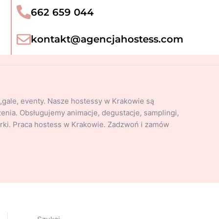
H
662 659 044​
o
s
kontakt@agencjahostess.com
t
e
s
s
,gale, eventy. Nasze hostessy w Krakowie są
y
ia. Obsługujemy animacje, degustacje, samplingi,
rki. Praca hostess w Krakowie. Zadzwoń i zamów