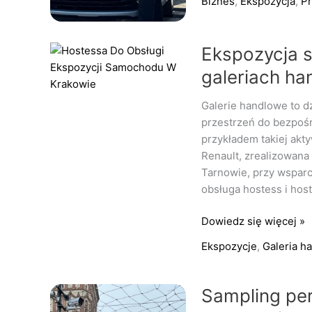
Biznes
,
Ekspozycja
,
P
Ekspozycja
Ekspozycja 
samochodów
galeriach ha
Dacia
i
Galerie handlowe to d
Renault
przestrzeń do bezpoś
w
przykładem takiej akt
galeriach
Renault, zrealizowana
handlowych
Tarnowie, przy wsparc
w
obsługa hostess i host
Krakowie
i
Dowiedz się więcej »
Tarnowie
Ekspozycje
,
Galeria h
Sampling
Sampling per
perfum