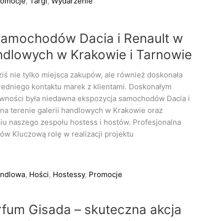
romocje
,
Targi
,
Wydarzenie
samochodów Dacia i Renault w
ndlowych w Krakowie i Tarnowie
ziś nie tylko miejsca zakupów, ale również doskonała
redniego kontaktu marek z klientami. Doskonałym
ywności była niedawna ekspozycja samochodów Dacia i
 na terenie galerii handlowych w Krakowie oraz
iu naszego zespołu hostess i hostów. Profesjonalna
ów Kluczową rolę w realizacji projektu
andlowa
,
Hości
,
Hostessy
,
Promocje
fum Gisada – skuteczna akcja