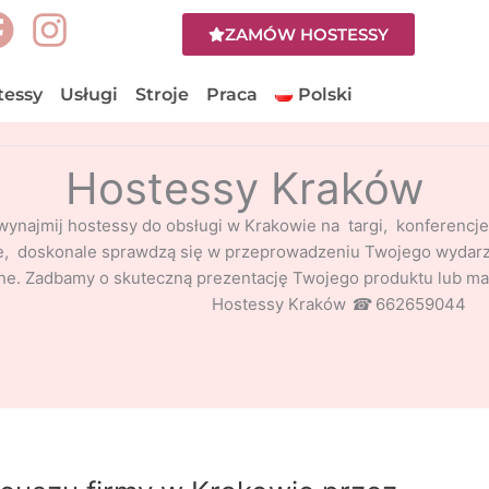
F
I
ZAMÓW HOSTESSY
a
n
c
s
tessy
Usługi
Stroje
Praca
Polski
e
t
b
a
Hostessy Kraków
o
g
ynajmij hostessy do obsługi w Krakowie na targi, konferencje
o
r
, doskonale sprawdzą się w przeprowadzeniu Twojego wydarzen
ne. Zadbamy o skuteczną prezentację Twojego produktu lub ma
k
a
Hostessy Kraków
☎
662659044
m