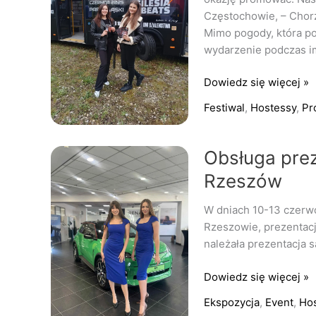
Częstochowie, – Chorz
Beats
Mimo pogody, która po
wydarzenie podczas i
Dowiedz się więcej »
Festiwal
,
Hostessy
,
Pr
Obsługa
Obsługa prez
prezentacji
Rzeszów
Renault
Kraków,
W dniach 10-13 czerwc
Rzeszów
Rzeszowie, prezentac
należała prezentacja 
Dowiedz się więcej »
Ekspozycja
,
Event
,
Ho