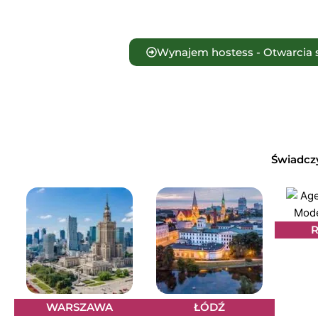
Wynajem hostess - Otwarcia 
Świadczy
WARSZAWA
ŁÓDŹ