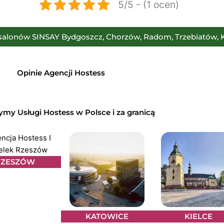
5/5 - (1 ocen)
salonów SINSAY Bydgoszcz, Chorzów, Radom, Trzebiatów, K
Opinie Agencji Hostess
my Usługi Hostess w Polsce i za granicą
RZESZÓW
KATOWICE
KIELCE