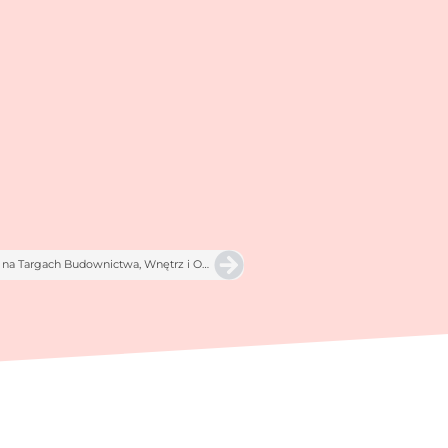
Next
Hostessy na Expo Dom Rzeszów – profesjonalne wsparcie na Targach Budownictwa, Wnętrz i Ogrodów 2025