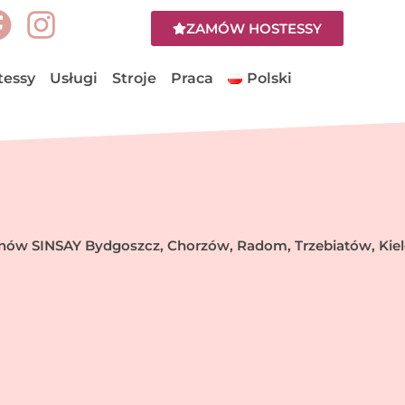
F
I
ZAMÓW HOSTESSY
a
n
c
s
tessy
Usługi
Stroje
Praca
Polski
e
t
b
a
o
g
o
r
k
a
nów SINSAY Bydgoszcz, Chorzów, Radom, Trzebiatów, Kie
m