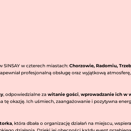
ów SINSAY w czterech miastach:
Chorzowie, Radomiu, Trzebi
apewniał profesjonalną obsługę oraz wyjątkową atmosferę,
sy
, odpowiedzialne za
witanie gości
,
wprowadzanie ich w 
 tę okazję. Ich uśmiech, zaangażowanie i pozytywna energia
torka
, która dbała o organizację działań na miejscu, wspie
kiego działania. Dzięki jej obecności każdy event przebiega