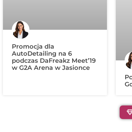
Promocja dla
AutoDetailing na 6
podczas DaFreakz Meet’19
w G2A Arena w Jasionce
P
Go