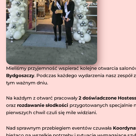
Mieliśmy przyjemność wspierać kolejne otwarcia salon
Bydgoszczy
. Podczas każdego wydarzenia nasz zespół z
tym ważnym dniu.
Na każdym z otwarć pracowały
2 doświadczone Hostes
oraz
rozdawanie słodkości
przygotowanych specjalnie na
pierwszych chwil czuli się mile widziani.
Nad sprawnym przebiegiem eventów czuwała
Koordyna
bieżąco na wszelkie potrzeby i sytuacje wymagające szyb