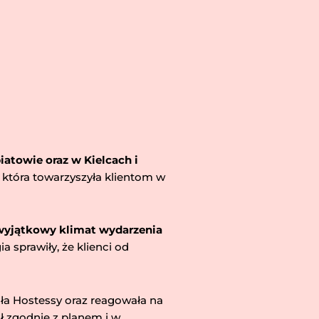
atowie oraz w Kielcach i
 która towarzyszyła klientom w
wyjątkowy klimat wydarzenia
 sprawiły, że klienci od
rała Hostessy oraz reagowała na
ł zgodnie z planem i w