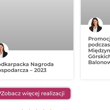
Promocj
podczas
Między
Górski
Balonow
odkarpacka Nagroda
spodarcza – 2023
Zobacz więcej realizacji