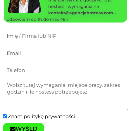
hostess i wymagania na
kontakt@agencjahostess.com
–
odpowiem od 1h do max 48h
Znam
politykę prywatności
WYŚLIJ