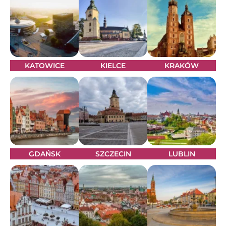
KATOWICE
KIELCE
KRAKÓW
GDAŃSK
SZCZECIN
LUBLIN