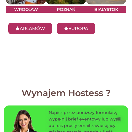
WROCŁAW
POZNAŃ
BIAŁYSTOK
ARŁAMÓW
EUROPA
Wynajem Hostess ?
Napisz przez poniższy formularz,
wypełnij
brief eventowy
lub wyślij
do nas prosty email zawierający
miejsce, termin, godziny, ilość