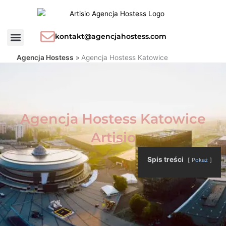
Przejdź
do
treści
kontakt@agencjahostess.com
Agencja Hostess
»
Agencja Hostess Katowice
Agencja Hostess Katowice
Artisio
Spis treści
Pokaż