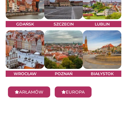
GDAŃSK
SZCZECIN
LUBLIN
WROCŁAW
POZNAŃ
BIAŁYSTOK
ARŁAMÓW
EUROPA